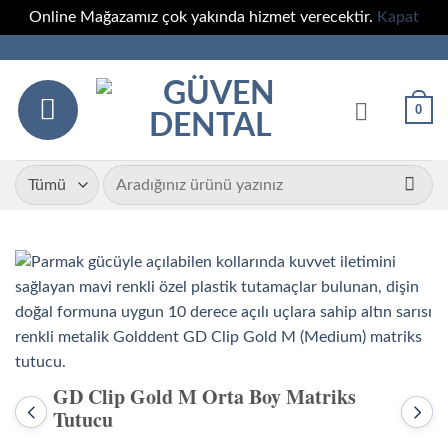
Online Mağazamız çok yakında hizmet verecektir.
Kapat
İçeriğe
atla
0
Ara:
GD Clip Gold M Orta Boy Matriks
Tutucu
Önceki
Sonr
ürün:
ürün