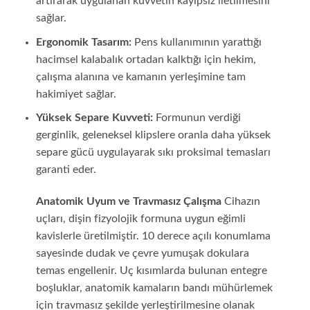
artırarak uygulanan kuvvetin kayıpsız iletilmesini
sağlar.
Ergonomik Tasarım:
Pens kullanımının yarattığı
hacimsel kalabalık ortadan kalktığı için hekim,
çalışma alanına ve kamanın yerleşimine tam
hakimiyet sağlar.
Yüksek Separe Kuvveti:
Formunun verdiği
gerginlik, geleneksel klipslere oranla daha yüksek
separe gücü uygulayarak sıkı proksimal temasları
garanti eder.
Anatomik Uyum ve Travmasız Çalışma
Cihazın
uçları, dişin fizyolojik formuna uygun eğimli
kavislerle üretilmiştir. 10 derece açılı konumlama
sayesinde dudak ve çevre yumuşak dokulara
temas engellenir. Uç kısımlarda bulunan entegre
boşluklar, anatomik kamaların bandı mühürlemek
için travmasız şekilde yerleştirilmesine olanak