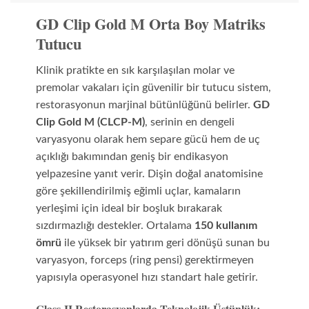
GD Clip Gold M Orta Boy Matriks
Tutucu
Klinik pratikte en sık karşılaşılan molar ve
premolar vakaları için güvenilir bir tutucu sistem,
restorasyonun marjinal bütünlüğünü belirler.
GD
Clip Gold M (CLCP-M)
, serinin en dengeli
varyasyonu olarak hem separe gücü hem de uç
açıklığı bakımından geniş bir endikasyon
yelpazesine yanıt verir. Dişin doğal anatomisine
göre şekillendirilmiş eğimli uçlar, kamaların
yerleşimi için ideal bir boşluk bırakarak
sızdırmazlığı destekler. Ortalama
150 kullanım
ömrü
ile yüksek bir yatırım geri dönüşü sunan bu
varyasyon, forceps (ring pensi) gerektirmeyen
yapısıyla operasyonel hızı standart hale getirir.
Class-II Restorasyonlarda Teknolojik Üstünlük: