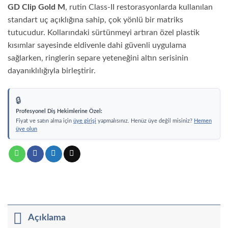
GD
GD
GD Clip Gold M
, rutin Class-II restorasyonlarda kullanılan
Clip
Clip
Gold
Gol
standart uç açıklığına sahip, çok yönlü bir matriks
S
L
tutucudur. Kollarındaki sürtünmeyi artıran özel plastik
Küçük
Büy
Boy
Boy
kısımlar sayesinde eldivenle dahi güvenli uygulama
Matriks
Matr
sağlarken, ringlerin separe yeteneğini altın serisinin
Tutucu
Tutu
dayanıklılığıyla birleştirir.
🔒
Profesyonel Diş Hekimlerine Özel:
Fiyat ve satın alma için
üye girişi
yapmalısınız. Henüz üye değil misiniz?
Hemen
üye olun
Açıklama