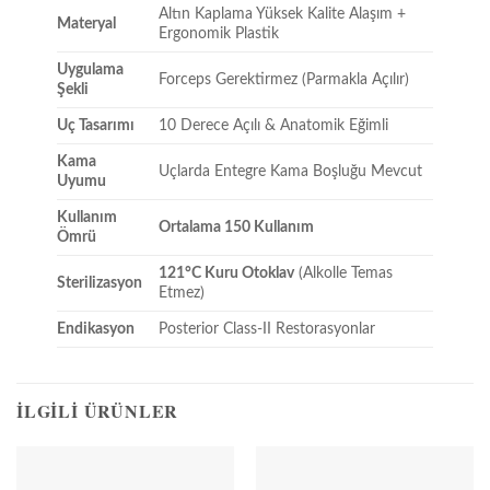
Altın Kaplama Yüksek Kalite Alaşım +
Materyal
Ergonomik Plastik
Uygulama
Forceps Gerektirmez (Parmakla Açılır)
Şekli
Uç Tasarımı
10 Derece Açılı & Anatomik Eğimli
Kama
Uçlarda Entegre Kama Boşluğu Mevcut
Uyumu
Kullanım
Ortalama 150 Kullanım
Ömrü
121°C Kuru Otoklav
(Alkolle Temas
Sterilizasyon
Etmez)
Endikasyon
Posterior Class-II Restorasyonlar
İLGILI ÜRÜNLER