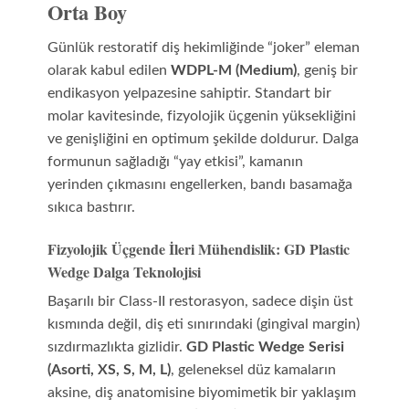
Orta Boy
Günlük restoratif diş hekimliğinde “joker” eleman
olarak kabul edilen
WDPL-M (Medium)
, geniş bir
endikasyon yelpazesine sahiptir. Standart bir
molar kavitesinde, fizyolojik üçgenin yüksekliğini
ve genişliğini en optimum şekilde doldurur. Dalga
formunun sağladığı “yay etkisi”, kamanın
yerinden çıkmasını engellerken, bandı basamağa
sıkıca bastırır.
Fizyolojik Üçgende İleri Mühendislik: GD Plastic
Wedge Dalga Teknolojisi
Başarılı bir Class-II restorasyon, sadece dişin üst
kısmında değil, diş eti sınırındaki (gingival margin)
sızdırmazlıkta gizlidir.
GD Plastic Wedge Serisi
(Asorti, XS, S, M, L)
, geleneksel düz kamaların
aksine, diş anatomisine biyomimetik bir yaklaşım