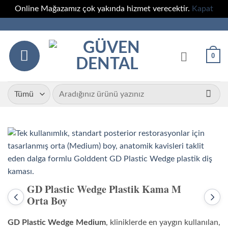
Online Mağazamız çok yakında hizmet verecektir.
Kapat
İçeriğe
atla
0
Ara:
GD Plastic Wedge Plastik Kama M
Orta Boy
Önceki
Sonr
ürün:
ürün
GD
GD
GD Plastic Wedge Medium
, kliniklerde en yaygın kullanılan,
Plastic
Plas