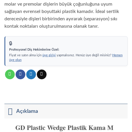
Wedge
Wed
molar ve premolar dişlerin büyük çoğunluğuna uyum
Plastik
Plas
sağlayan evrensel boyuttaki plastik kamadır. İdeal sertlik
Kama
Kam
S
L
derecesiyle dişleri birbirinden ayırarak (separasyon) sıkı
Küçük
Büy
kontak noktaları oluşturulmasına olanak tanır.
Boy
Boy
🔒
Profesyonel Diş Hekimlerine Özel:
Fiyat ve satın alma için
üye girişi
yapmalısınız. Henüz üye değil misiniz?
Hemen
üye olun
Açıklama
GD Plastic Wedge Plastik Kama M