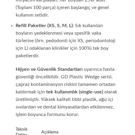
(Toplam 100 parça) içeren başlangıç ve genel
kullanım setidir.
Refill Paketler (XS, S, M, L):
Sık kullanılan
boyların yedeklenmesi veya spesifik vaka
türlerine (örn. pedodonti için XS, periodontoloji
için L) odaklanan klinikler için 100’lü tek boy
paketlerdir.
Hijyen ve Güvenlik Standartları
uyarınca hasta
güvenliği önceliklidir. GD Plastic Wedge serisi,
çapraz kontaminasyon riskini tamamen ortadan
kaldırmak için
tek kullanımlık (single-use)
olarak
üretilmiştir. Yüksek kaliteli tıbbi plastik, ağız içi
sıvılardan ve dental kimyasallardan etkilenmez,
işlem boyunca formunu korur.
Teknik
Açıklama
Detay