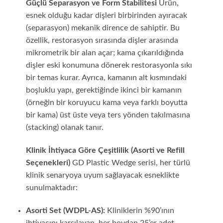
Güçlü Separasyon ve Form Stabilitesi
Ürün,
esnek olduğu kadar dişleri birbirinden ayıracak
(separasyon) mekanik dirence de sahiptir. Bu
özellik, restorasyon sırasında dişler arasında
mikrometrik bir alan açar; kama çıkarıldığında
dişler eski konumuna dönerek restorasyonla sıkı
bir temas kurar. Ayrıca, kamanın alt kısmındaki
boşluklu yapı, gerektiğinde ikinci bir kamanın
(örneğin bir koruyucu kama veya farklı boyutta
bir kama) üst üste veya ters yönden takılmasına
(stacking) olanak tanır.
Klinik İhtiyaca Göre Çeşitlilik (Asorti ve Refill
Seçenekleri)
GD Plastic Wedge serisi, her türlü
klinik senaryoya uyum sağlayacak esneklikte
sunulmaktadır:
Asorti Set (WDPL-AS):
Kliniklerin %90’ının
ihtiyacını karşılayan, her boydan 25’er adet