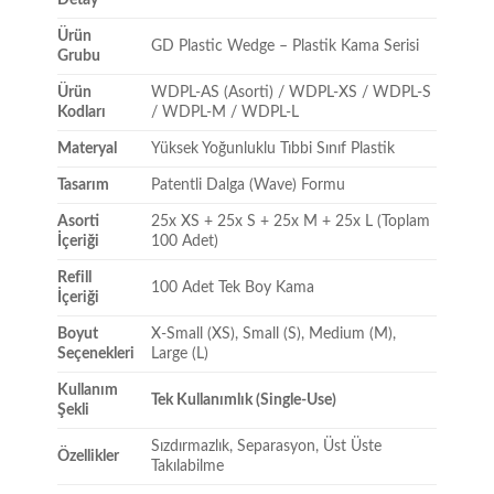
Ürün
GD Plastic Wedge – Plastik Kama Serisi
Grubu
Ürün
WDPL-AS (Asorti) / WDPL-XS / WDPL-S
Kodları
/ WDPL-M / WDPL-L
Materyal
Yüksek Yoğunluklu Tıbbi Sınıf Plastik
Tasarım
Patentli Dalga (Wave) Formu
Asorti
25x XS + 25x S + 25x M + 25x L (Toplam
İçeriği
100 Adet)
Refill
100 Adet Tek Boy Kama
İçeriği
Boyut
X-Small (XS), Small (S), Medium (M),
Seçenekleri
Large (L)
Kullanım
Tek Kullanımlık (Single-Use)
Şekli
Sızdırmazlık, Separasyon, Üst Üste
Özellikler
Takılabilme