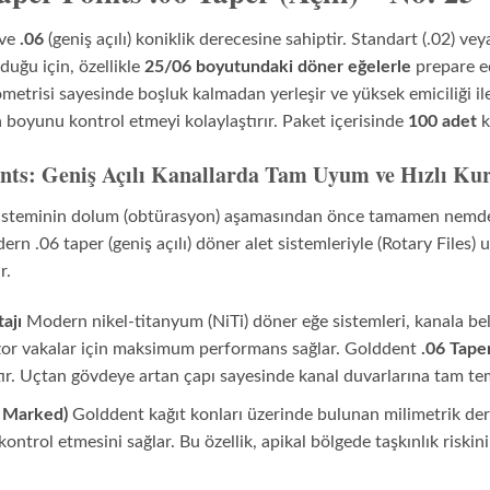
 ve
.06
(geniş açılı) koniklik derecesine sahiptir. Standart (.02) veya
duğu için, özellikle
25/06 boyutundaki döner eğelerle
prepare e
trisi sayesinde boşluk kalmadan yerleşir ve yüksek emiciliği ile s
a boyunu kontrol etmeyi kolaylaştırır. Paket içerisinde
100 adet
k
nts: Geniş Açılı Kanallarda Tam Uyum ve Hızlı Ku
l sisteminin dolum (obtürasyon) aşamasından önce tamamen nemden
dern .06 taper (geniş açılı) döner alet sistemleriyle (Rotary Files) 
r.
ajı
Modern nikel-titanyum (NiTi) döner eğe sistemleri, kanala belir
e zor vakalar için maksimum performans sağlar. Golddent
.06 Tape
tır. Uçtan gövdeye artan çapı sayesinde kanal duvarlarına tam te
h Marked)
Golddent kağıt konları üzerinde bulunan milimetrik derin
ontrol etmesini sağlar. Bu özellik, apikal bölgede taşkınlık riskin