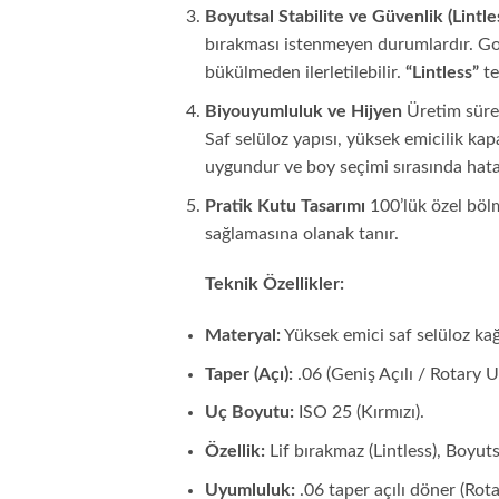
Boyutsal Stabilite ve Güvenlik (Lintle
bırakması istenmeyen durumlardır. Gol
bükülmeden ilerletilebilir.
“Lintless”
te
Biyouyumluluk ve Hijyen
Üretim sürec
Saf selüloz yapısı, yüksek emicilik kap
uygundur ve boy seçimi sırasında hata
Pratik Kutu Tasarımı
100’lük özel bölm
sağlamasına olanak tanır.
Teknik Özellikler:
Materyal:
Yüksek emici saf selüloz kağ
Taper (Açı):
.06 (Geniş Açılı / Rotary 
Uç Boyutu:
ISO 25 (Kırmızı).
Özellik:
Lif bırakmaz (Lintless), Boyutsa
Uyumluluk:
.06 taper açılı döner (Rota