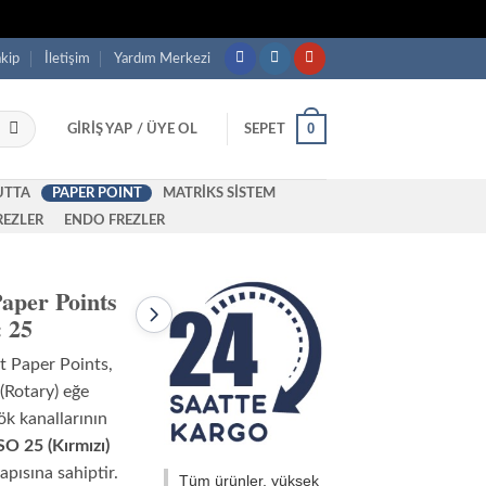
akip
İletişim
Yardım Merkezi
0
GIRIŞ YAP / ÜYE OL
SEPET
UTTA
PAPER POINT
MATRİKS SİSTEM
REZLER
ENDO FREZLER
aper Points
: 25
Sonraki
ürün:
Golddent
 Paper Points,
Absorbent
Paper
 (Rotary) eğe
Points
kök kanallarının
.06
Taper
SO 25 (Kırmızı)
(Açılı)
apısına sahiptir.
–
Tüm ürünler, yüksek