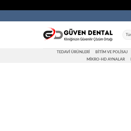
İçeriğe
atla
TEDAVİ ÜRÜNLERİ
BİTİM VE POLİSAJ
MİKRO-HD AYNALAR