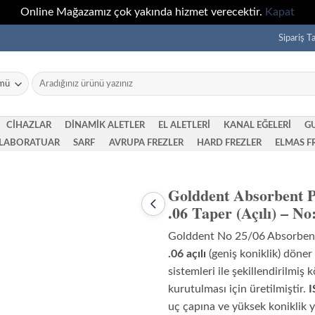
Online Mağazamız çok yakında hizmet verecektir.
Kapat
Sipariş T
Ara:
CİHAZLAR
DİNAMİK ALETLER
EL ALETLERİ
KANAL EĞELERİ
G
LABORATUAR
SARF
AVRUPA FREZLER
HARD FREZLER
ELMAS F
Golddent Absorbent P
.06 Taper (Açılı) – No
Önceki
ürün:
Golddent
Golddent No 25/06 Absorbent
Absorbent
Paper
.06 açılı
(geniş koniklik) döner
Points
sistemleri ile şekillendirilmiş 
.06
Taper
kurutulması için üretilmiştir.
I
(Açılı)
uç çapına ve yüksek koniklik y
–