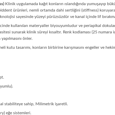
ss)
Klinik uygulamada kağıt konların ıslandığında yumuşayıp bükü
ddent ürünleri, nemli ortamda dahi sertliğini (stiffness) koruya
knolojisi sayesinde yüzeyi pürüzsüzdür ve kanal içinde lif bırakm
inde kullanılan materyaller biyouyumludur ve periapikal dokulard
asitesi sunarak klinik süreyi kısaltır. Renk kodlaması (25 numara i
 yapılmasını önler.
eli kutu tasarımı, konların birbirine karışmasını engeller ve hekim
ıt.
Uyumlu).
l stabiliteye sahip, Milimetrik işaretli.
ry) eğe sistemleri.