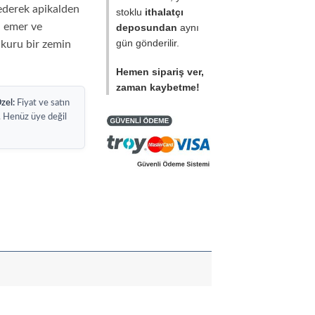
No:
ederek apikalden
stoklu
ithalatçı
30
a emer ve
deposundan
aynı
gün gönderilir.
 kuru bir zemin
Hemen sipariş ver,
zaman kaybetme!
zel:
Fiyat ve satın
. Henüz üye değil