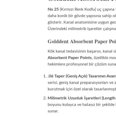
No 25
(Kırmızı Renk Kodlu) uç çapına
daha konik bir gövde yapısına sahip ol
gösterir. Kanal anatomisine uygun geome
Üzerindeki milimetrik işaretler çalışm
Golddent Absorbent Paper Poi
Kök kanal tedavisinin başarısı, kana
Absorbent Paper Points
, özellikle mo
hekimlere profesyonel bir çözüm suna
.06 Taper (Geniş Açılı) Tasarımın Avant
serisi, geniş kanal preparasyonları v
kurutmak için özel olarak tasarlanmış
Milimetrik Uzunluk İşaretleri (Lengt
boyunu kolayca ve hatasız bir şekilde k
sunar.