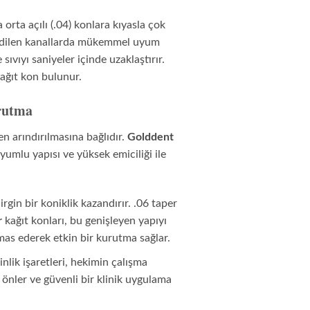
 orta açılı (.04) konlara kıyasla çok
dilen kanallarda mükemmel uyum
ıvıyı saniyeler içinde uzaklaştırır.
ağıt kon bulunur.
rutma
 arındırılmasına bağlıdır.
Golddent
uyumlu yapısı ve yüksek emiciliği ile
gin bir koniklik kazandırır. .06 taper
r
kağıt konları, bu genişleyen yapıyı
mas ederek etkin bir kurutma sağlar.
lik işaretleri, hekimin çalışma
i önler ve güvenli bir klinik uygulama