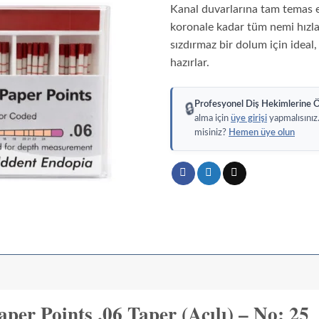
No:
Kanal duvarlarına tam temas 
20
koronale kadar tüm nemi hızl
sızdırmaz bir dolum için ideal,
hazırlar.
Profesyonel Diş Hekimlerine Ö
🔒
alma için
üye girişi
yapmalısınız
misiniz?
Hemen üye olun
per Points .06 Taper (Açılı) – No: 25