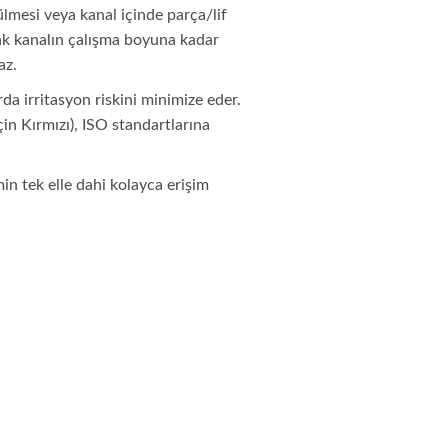
lmesi veya kanal içinde parça/lif
rak kanalın çalışma boyuna kadar
az.
a irritasyon riskini minimize eder.
çin Kırmızı), ISO standartlarına
in tek elle dahi kolayca erişim