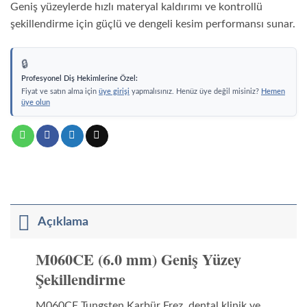
mm)
mm)
Geniş yüzeylerde hızlı materyal kaldırımı ve kontrollü
Orta
Ken
şekillendirme için güçlü ve dengeli kesim performansı sunar.
Yüzey
Şeki
Şekillendirme
İçin
İçin
Ort
Orta
Çap
🔒
Çapraz
Kes
Profesyonel Diş Hekimlerine Özel:
Kesim
Tung
Tungsten
Kar
Fiyat ve satın alma için
üye girişi
yapmalısınız. Henüz üye değil misiniz?
Hemen
Karbür
Dent
üye olun
Dental
Frez
Frez
–
–
Gol
Golddent
Açıklama
M060CE (6.0 mm) Geniş Yüzey
Şekillendirme
M060CE Tungsten Karbür Frez, dental klinik ve