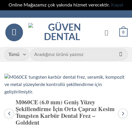
Online Mağazamız çok yakında hizmet verecektir.
Kapat
İçeriğe
atla
0
Ara:
M060CE (6.0 mm) Geniş Yüzey
Şekillendirme İçin Orta Çapraz Kesim
Tungsten Karbür Dental Frez –
Önceki
Sonr
ürün:
ürün
Golddent
M040CE
P02
(4.0
(2.3