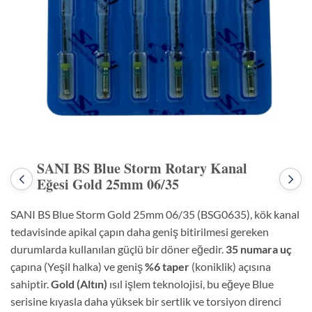
SANI BS Blue Storm Rotary Kanal
Eğesi Gold 25mm 06/35
Önceki
Sonr
ürün:
ürün
SANI
SAN
SANI BS Blue Storm Gold 25mm 06/35 (BSG0635), kök kanal
BS
BS
Blue
Blue
tedavisinde apikal çapın daha geniş bitirilmesi gereken
Storm
Sto
durumlarda kullanılan güçlü bir döner eğedir.
35 numara uç
Rotary
Rota
Kanal
Kana
çapına (Yeşil halka) ve geniş
%6 taper
(koniklik) açısına
Eğesi
Eğes
Gold
Gol
sahiptir.
Gold (Altın)
ısıl işlem teknolojisi, bu eğeye Blue
25mm
25
serisine kıyasla daha yüksek bir sertlik ve torsiyon direnci
06/30
06/