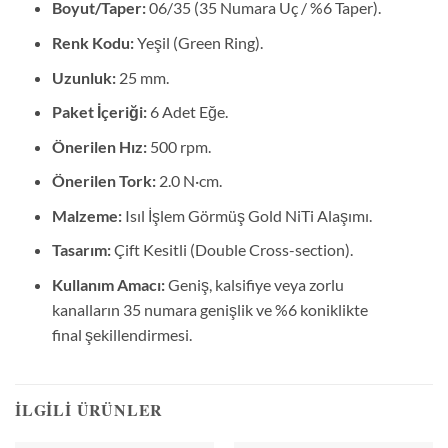
Boyut/Taper:
06/35 (35 Numara Uç / %6 Taper).
Renk Kodu:
Yeşil (Green Ring).
Uzunluk:
25 mm.
Paket İçeriği:
6 Adet Eğe.
Önerilen Hız:
500 rpm.
Önerilen Tork:
2.0 N·cm.
Malzeme:
Isıl İşlem Görmüş Gold NiTi Alaşımı.
Tasarım:
Çift Kesitli (Double Cross-section).
Kullanım Amacı:
Geniş, kalsifiye veya zorlu
kanalların 35 numara genişlik ve %6 koniklikte
final şekillendirmesi.
İLGILI ÜRÜNLER