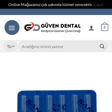
Online Mağazamız çok yakında hizmet verecektir.
Kapat
İçeriğe
atla
0
Ara: