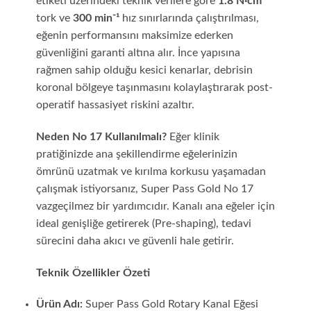
etiketi üzerindeki teknik verilere göre
1.8 N·cm
tork ve
300 min⁻¹
hız sınırlarında çalıştırılması,
eğenin performansını maksimize ederken
güvenliğini garanti altına alır. İnce yapısına
rağmen sahip olduğu kesici kenarlar, debrisin
koronal bölgeye taşınmasını kolaylaştırarak post-
operatif hassasiyet riskini azaltır.
Neden No 17 Kullanılmalı?
Eğer klinik
pratiğinizde ana şekillendirme eğelerinizin
ömrünü uzatmak ve kırılma korkusu yaşamadan
çalışmak istiyorsanız, Super Pass Gold No 17
vazgeçilmez bir yardımcıdır. Kanalı ana eğeler için
ideal genişliğe getirerek (Pre-shaping), tedavi
sürecini daha akıcı ve güvenli hale getirir.
Teknik Özellikler Özeti
Ürün Adı:
Super Pass Gold Rotary Kanal Eğesi