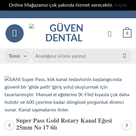
Online Mağazamız çok yakında hizmet verecektir.
Kapat
İçeriğe
atla
0
Ara:
Super Pass Gold Rotary Kanal Eğesi
25mm No 17 6lı
Önceki
Sonr
ürün:
ürün