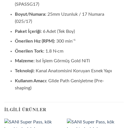
(SPASSG17)
Boyut/Numara:
25mm Uzunluk / 17 Numara
(025/17)
Paket İçeriği:
6 Adet (Tek Boy)
Önerilen Hız (RPM):
300 min⁻¹
Önerilen Tork:
1.8 N·cm
Malzeme:
Isıl İşlem Görmüş Gold NiTi
Teknoloji:
Kanal Anatomisini Koruyan Esnek Yapı
Kullanım Amacı:
Glide Path Genişletme (Pre-
shaping)
İLGILI ÜRÜNLER