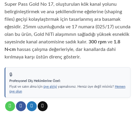
Super
Sup
Super Pass Gold No 17, oluşturulan kök kanal yolunu
Pass
Pass
Gold
Gol
belirginleştirmek ve ana şekillendirme eğelerine (shaping
Rotary
Rota
files) geçişi kolaylaştırmak için tasarlanmış ara basamak
Kanal
Kana
Eğesi
Eğes
eğesidir. 25mm uzunluğunda ve 17 numara (025/17) ucunda
25mm
25
olan bu ürün, Gold NiTi alaşımının sağladığı yüksek esneklik
No
Asor
13
6lı
sayesinde kanal anatomisine sadık kalır.
300 rpm
ve
1.8
6lı
N·cm
hassas çalışma değerleriyle, dar kanallarda dahi
kırılmaya karşı üstün direnç gösterir.
🔒
Profesyonel Diş Hekimlerine Özel:
Fiyat ve satın alma için
üye girişi
yapmalısınız. Henüz üye değil misiniz?
Hemen
üye olun