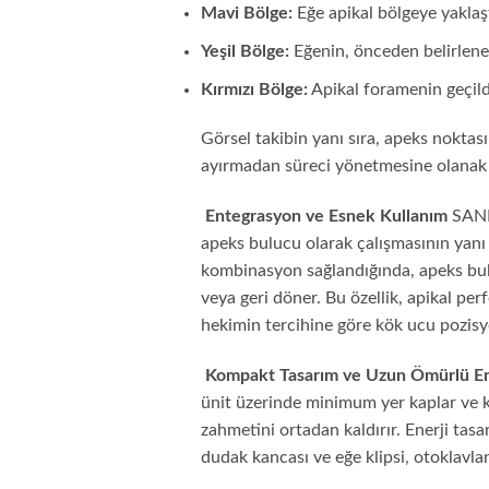
Mavi Bölge:
Eğe apikal bölgeye yaklaştı
Yeşil Bölge:
Eğenin, önceden belirlenen
Kırmızı Bölge:
Apikal foramenin geçild
Görsel takibin yanı sıra, apeks noktas
ayırmadan süreci yönetmesine olanak 
Entegrasyon ve Esnek Kullanım
SANI 
apeks bulucu olarak çalışmasının yanı 
kombinasyon sağlandığında, apeks bul
veya geri döner. Bu özellik, apikal pe
hekimin tercihine göre kök ucu pozisyon
Kompakt Tasarım ve Uzun Ömürlü En
ünit üzerinde minimum yer kaplar ve kol
zahmetini ortadan kaldırır. Enerji ta
dudak kancası ve eğe klipsi, otoklavlan