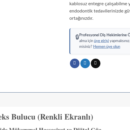
(Dahili
kablosuz entegre çalışabilme 
Apeks
endodontik tedavilerinizde gü
Buluculu
ortağınızdır.
Profesyonel Diş Hekimlerine Ö
🔒
alma için
üye girişi
yapmalısınız
misiniz?
Hemen üye olun
ks Bulucu (Renkli Ekranlı)
de Mükemmel Hassasiyet ve Dijital Güç