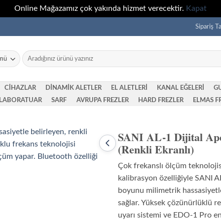
Online Mağazamız çok yakında hizmet verecektir.
Kapat
Sipariş T
Ara:
CİHAZLAR
DİNAMİK ALETLER
EL ALETLERİ
KANAL EĞELERİ
G
LABORATUAR
SARF
AVRUPA FREZLER
HARD FREZLER
ELMAS F
SANI AL-1 Dijital Ap
(Renkli Ekranlı)
Önceki
ürün:
SANI
Çok frekanslı ölçüm teknoloji
EDO-
1
kalibrasyon özelliğiyle SANI A
Pro
boyunu milimetrik hassasiyetl
(MAX)
Fırçasız
sağlar. Yüksek çözünürlüklü ren
Endodontik
uyarı sistemi ve EDO-1 Pro e
Motor