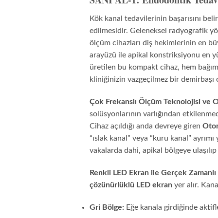
Kök kanal tedavilerinin başarısını beli
edilmesidir. Geleneksel radyografik yön
ölçüm cihazları diş hekimlerinin en bü
arayüzü ile apikal konstriksiyonu en yü
üretilen bu kompakt cihaz, hem bağıms
kliniğinizin vazgeçilmez bir demirbaşı
Çok Frekanslı Ölçüm Teknolojisi ve 
solüsyonlarının varlığından etkilenm
Cihaz açıldığı anda devreye giren
Otom
“ıslak kanal” veya “kuru kanal” ayrım
vakalarda dahi, apikal bölgeye ulaşılı
Renkli LED Ekran ile Gerçek Zamanlı
çözünürlüklü LED ekran
yer alır. Kana
Gri Bölge:
Eğe kanala girdiğinde aktifle