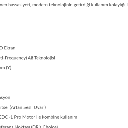
en hassasiyeti, modern teknolojinin getirdiği kullanım kolaylığı i
ED Ekran
ti-Frequency) Ağ Teknolojisi
m (Y)
asyon
itsel (Artan Sesli Uyarı)
 EDO-1 Pro Motor ile kombine kullanım
eferans Noktası (DR’s Choice)