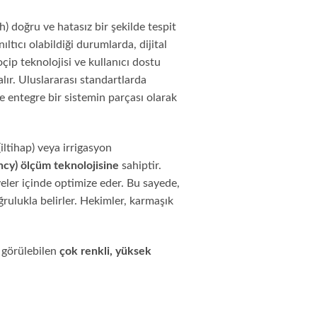
) doğru ve hatasız bir şekilde tespit
ltıcı olabildiği durumlarda, dijital
oçip teknolojisi ve kullanıcı dostu
lır. Uluslararası standartlarda
 entegre bir sistemin parçası olarak
iltihap) veya irrigasyon
ency) ölçüm teknolojisine
sahiptir.
iyeler içinde optimize eder. Bu sayede,
rulukla belirler. Hekimler, karmaşık
 görülebilen
çok renkli, yüksek