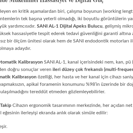
rleyen en kritik aşamalardan biri, çalışma boyunun (working length
temlerin tek başına yeterli olmadığı, iki boyutlu görüntülerin yanı
yük yardımcısıdır.
SANI AL-1 Dijital Apeks Bulucu
, gelişmiş mikr
ksek hassasiyetle tespit ederek tedavi güvenliğini garanti altına a
ız bir ölçüm ünitesi olarak hem de SANI endodontik motorları ile
 olmaya adaydır.
Otomatik Kalibrasyon
SANI AL-1, kanal içerisindeki nem, kan, pü (
eden doğru sonuçlar veren
ileri düzey çok frekanslı (multi-frequ
atik Kalibrasyon
özelliği, her hasta ve her kanal için cihazı san
ı yapmaksızın, apikal foramenin konumunu %98’in üzerinde bir doğ
p ulaşılmadığını tereddüt etmeden gözlemleyebilirler.
 Takip
Cihazın ergonomik tasarımının merkezinde, her açıdan net
l eğesinin ilerleyişi ekranda anlık olarak simüle edilir:
şir.