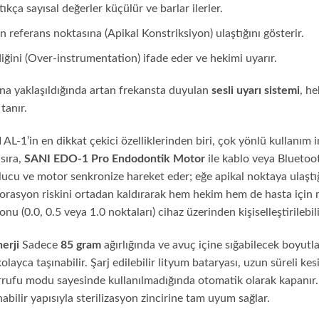
kça sayısal değerler küçülür ve barlar ilerler.
 referans noktasına (Apikal Konstriksiyon) ulaştığını gösterir.
iğini (Over-instrumentation) ifade eder ve hekimi uyarır.
ına yaklaşıldığında artan frekansta duyulan
sesli uyarı sistemi
, h
tanır.
AL-1’in en dikkat çekici özelliklerinden biri, çok yönlü kullanım i
sıra,
SANI EDO-1 Pro Endodontik Motor
ile kablo veya Bluetooth
ucu ve motor senkronize hareket eder; eğe apikal noktaya ulaşt
rforasyon riskini ortadan kaldırarak hem hekim hem de hasta için
u (0.0, 0.5 veya 1.0 noktaları) cihaz üzerinden kişiselleştirilebili
erji
Sadece
85 gram
ağırlığında ve avuç içine sığabilecek boyu
ayca taşınabilir. Şarj edilebilir lityum bataryası, uzun süreli kes
sarrufu modu sayesinde kullanılmadığında otomatik olarak kapanır.
abilir yapısıyla sterilizasyon zincirine tam uyum sağlar.