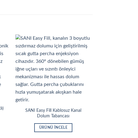
lı)
SANI Easy Fill Kablosuz Kanal
Dolum Tabancası
ÜRÜNÜ İNCELE
SANI Easy Pack 
Kondensasy