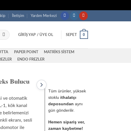
akip
İletişim
Yardım Merkezi
0
GIRIŞ YAP / ÜYE OL
SEPET
UTTA
PAPER POINT
MATRİKS SİSTEM
REZLER
ENDO FREZLER
eks Bulucu
Sonraki
Tüm ürünler, yüksek
ürün:
SANI
stoklu
ithalatçı
si ve otomatik
Ultra
deposundan
aynı
Whale
L-1, kök kanal
Ultrasonik
gün gönderilir.
e belirlemenizi
İrrigasyon
Aktivasyon
kli ekranı, sesli
Hemen sipariş ver,
Cihazı
ndomotor ile
zaman kaybetme!
(Işıklı)